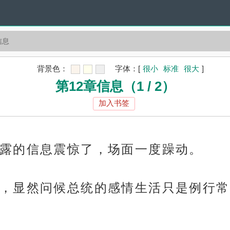
信息
背景色：
字体：
[
很小
标准
很大
]
第12章信息（1 / 2）
加入书签
露的信息震惊了，场面一度躁动。
，显然问候总统的感情生活只是例行常