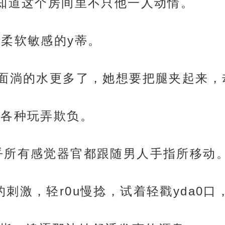
，知道这个房间里不只他一人动情。
孩柔软敏感的y蒂。
里面淌的水更多了，她想要把腿夹起来
，各种玩弄欺负。
乎所有感觉器官都跟随男人手指所移动
刺激，轻r0u慢捻，试着轻戳yda0