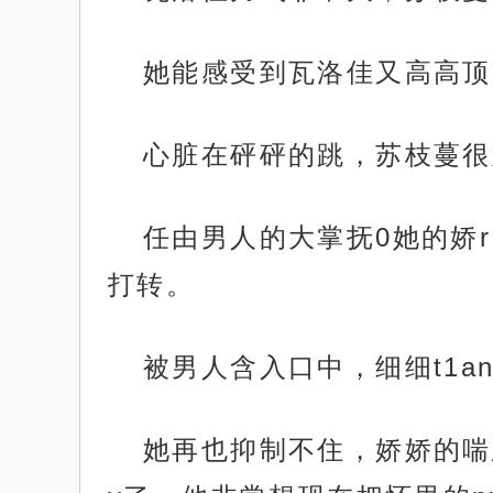
她能感受到瓦洛佳又高高顶
心脏在砰砰的跳，苏枝蔓很
任由男人的大掌抚0她的娇r
打转。
被男人含入口中，细细t1a
她再也抑制不住，娇娇的喘