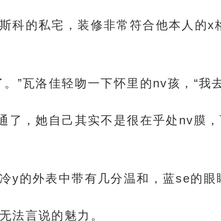
斯科的私宅，装修非常符合他本人的x格
。”瓦洛佳轻吻一下怀里的nv孩，“我
想通了，她自己其实不是很在乎处nv膜
冷y的外表中带有几分温和，蓝se的眼
无法言说的魅力。