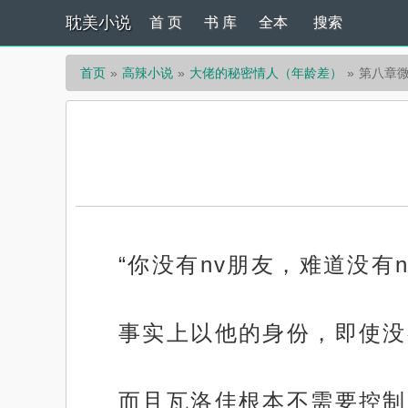
耽美小说
首 页
书 库
全本
搜索
首页
高辣小说
大佬的秘密情人（年龄差）
第八章
“你没有nv朋友，难道没有
事实上以他的身份，即使没
而且瓦洛佳根本不需要控制