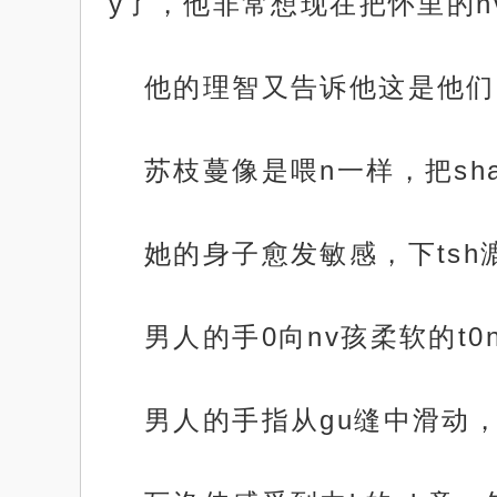
y了，他非常想现在把怀里的n
他的理智又告诉他这是他们
苏枝蔓像是喂n一样，把sha
她的身子愈发敏感，下tsh
男人的手0向nv孩柔软的t0n
男人的手指从gu缝中滑动