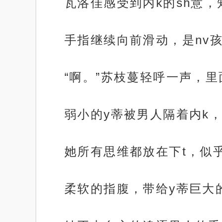
瓦洛佳感受到内k的sh意
手指继续向前滑动，是nv
“啊。”苏枝蔓轻呼一声，
弱小的y蒂被男人隔着内k
她所有思维都放在下t，似
柔软的指腹，带给y蒂巨大的