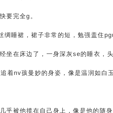
快要完全g。
丝绸睡裙，裙子非常的短，勉强盖住pg
经坐在床边了，一身深灰se的睡衣，头
紧追着nv孩曼妙的身姿，像是温润如白
几乎被他揽在自己身上，像是他的随身