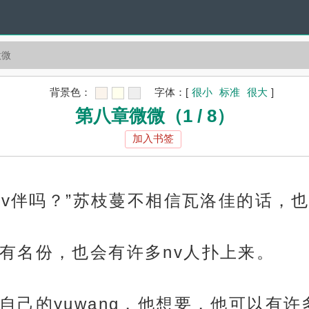
微微
背景色：
字体：
[
很小
标准
很大
]
第八章微微（1 / 8）
加入书签
nv伴吗？”苏枝蔓不相信瓦洛佳的话，也
有名份，也会有许多nv人扑上来。
自己的yuwang，他想要，他可以有许