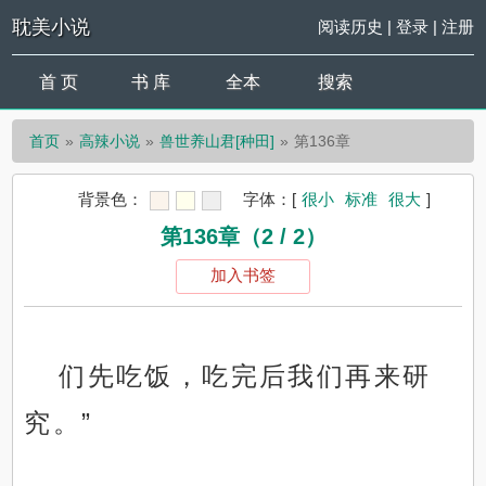
耽美小说
阅读历史
|
登录
|
注册
首 页
书 库
全本
搜索
首页
高辣小说
兽世养山君[种田]
第136章
背景色：
字体：
[
很小
标准
很大
]
第136章（2 / 2）
加入书签
们先吃饭，吃完后我们再来研
究。”