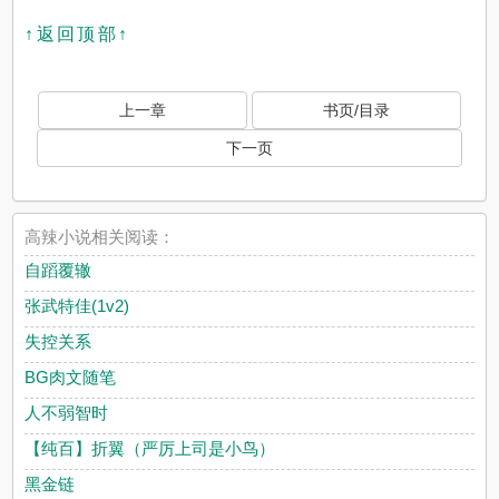
↑返回顶部↑
上一章
书页/目录
下一页
高辣小说相关阅读：
自蹈覆辙
张武特佳(1v2)
失控关系
BG肉文随笔
人不弱智时
【纯百】折翼（严厉上司是小鸟）
黑金链