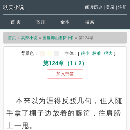
耽美小说
阅读历史
|
登录
|
注册
首 页
书 库
全本
搜索
首页
高辣小说
兽世养山君[种田]
第124章
背景色：
字体：
[
很小
标准
很大
]
第124章（1 / 2）
加入书签
本来以为涯得反驳几句，但人随
手拿了棚子边放着的藤筐，往肩膀
上一甩。