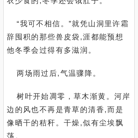
衣少食的,冬季还会饿肚子。”
“我可不相信。”就凭山洞里许霜
辞囤积的那些兽皮袋,涯都能预想
他冬季会过得有多滋润。
两场雨过后,气温骤降。
树叶开始凋零，草木渐黄。河岸
边的风也不再是青草的清香,而是
像晒干的秸秆。干燥,似有尘埃飘
荡。