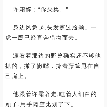
许霜辞：“你采集。”
身边风急起,头发擦过脸颊。一
虎一鹰已经直奔猎物而去。
涯看着那边的野兽确实还不够他
抓的，撇了撇嘴，拎着藤筐甩在自
己肩上。
他跟着许霜辞走,瞧着人细白的
颈子,用手隔空比划了下。