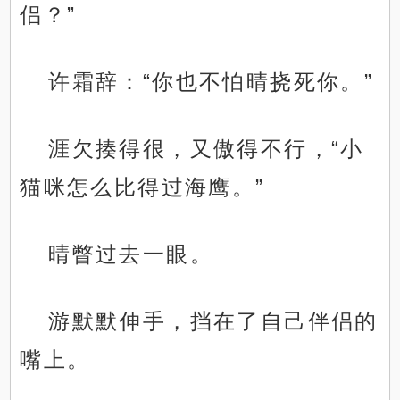
侣？”
许霜辞：“你也不怕晴挠死你。”
涯欠揍得很，又傲得不行，“小
猫咪怎么比得过海鹰。”
晴瞥过去一眼。
游默默伸手，挡在了自己伴侣的
嘴上。