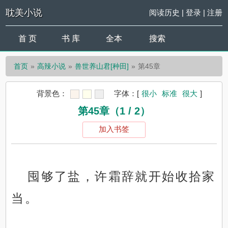
耽美小说
阅读历史
|
登录
|
注册
首 页
书 库
全本
搜索
首页
高辣小说
兽世养山君[种田]
第45章
背景色：
字体：
[
很小
标准
很大
]
第45章（1 / 2）
加入书签
囤够了盐，许霜辞就开始收拾家
当。