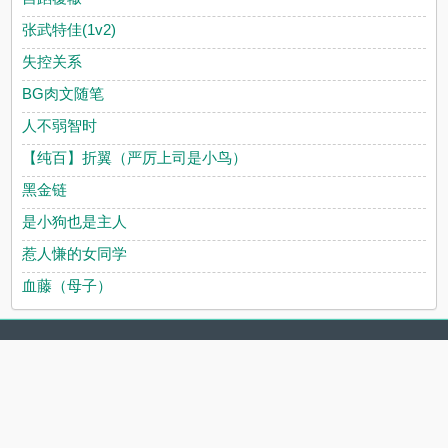
张武特佳(1v2)
失控关系
BG肉文随笔
人不弱智时
【纯百】折翼（严厉上司是小鸟）
黑金链
是小狗也是主人
惹人慊的女同学
血藤（母子）