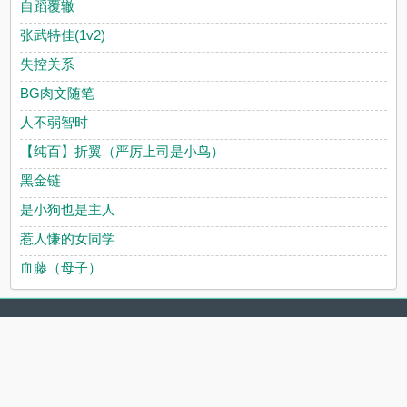
自蹈覆辙
张武特佳(1v2)
失控关系
BG肉文随笔
人不弱智时
【纯百】折翼（严厉上司是小鸟）
黑金链
是小狗也是主人
惹人慊的女同学
血藤（母子）