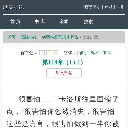
耽美小说
阅读历史
|
登录
|
注册
首 页
书 库
全本
搜索
首页
高辣小说
病弱魅魔不想修罗场
第114章
背景色：
字体：
[
很小
标准
很大
]
第114章（1 / 1）
加入书签
“很害怕……”卡洛斯往里面缩了
点，“很害怕你忽然消失，很害怕
这些是谎言，很害怕做到一半你被