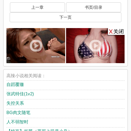
上一章
书页/目录
下一页
x
高辣小说相关阅读：
自蹈覆辙
张武特佳(1v2)
失控关系
BG肉文随笔
人不弱智时