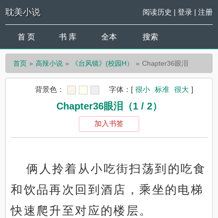
耽美小说
阅读历史
|
登录
|
注册
首 页
书 库
全本
搜索
首页
高辣小说
《台风镜》(校园H）
Chapter36眼泪
背景色：
字体：
[
很小
标准
很大
]
Chapter36眼泪（1 / 2）
加入书签
俩人拎着从小吃街扫荡到的吃食
和饮品再次回到酒店，乘坐的电梯
快速爬升至对应的楼层。